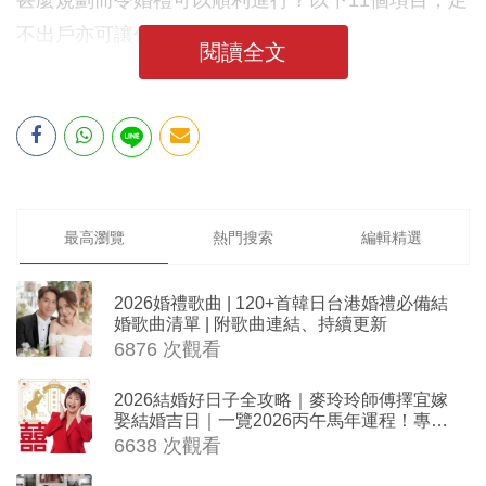
甚麼規劃而令婚禮可以順利進行？以下11個項目，足
不出戶亦可讓你們順利完成。
閱讀全文
最高瀏覽
熱門搜索
編輯精選
2026婚禮歌曲 | 120+首韓日台港婚禮必備結
婚歌曲清單 | 附歌曲連結、持續更新
6876 次觀看
2026結婚好日子全攻略｜麥玲玲師傅擇宜嫁
娶結婚吉日｜一覽2026丙午馬年運程！專業
擇日結婚+避開沖煞生肖指南
6638 次觀看