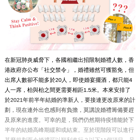
在新冠肺炎威脅下，各國相繼出招限制婚禮人數，香
港政府亦公布「社交禁令」，婚禮雖然可獲豁免，但
出席人數卻不能多於20人，即使婚宴擺酒，都只能4
人一席，枱與枱之間更需要相距1.5米。本來安排了
於2021年前半年結婚的準新人，要接連更改原來的計
劃，現在連外出也感到有負擔，莫講說婚禮籌備要趕
及原來的進度。可幸的是，我們仍然期待疫情能於下
半年的結婚高峰期緩和或結束。至於現階段可以進行