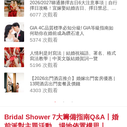
2026/2027睇通勝擇吉日6大注意事項｜自行
擇日攻略！宜嫁娶結婚吉日、擇日禁忌、相
沖生肖一覽
6077 次觀看
GIA 4C品質標準必知分級! GIA等級指南如
何助你在婚前成為鑽石達人
5374 次觀看
人情利是封寫法｜結婚祝福語、署名、格式
寫法教學｜中英文版結婚賀詞一覽
5196 次觀看
【2026出門酒店推介】婚嫁出門套房優惠 |
13間酒店出門套餐及價錢
4303 次觀看
Bridal Shower 7大籌備指南Q&A丨婚
前派對主題活動、場地佈置構思丨