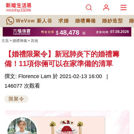
WeVow 新人谷
求婚
婚禮籌備
婚紗造型
主頁
>
婚禮籌備
>
其他
【婚禮限聚令】新冠肺炎下的婚禮籌
備！11項你倆可以在家準備的清單
撰文: Florence Lam 於 2021-02-13 16:00
146077 次觀看
限聚令