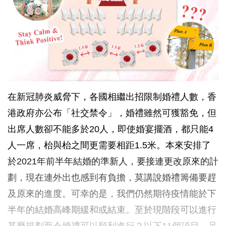
在新冠肺炎威脅下，各國相繼出招限制婚禮人數，香
港政府亦公布「社交禁令」，婚禮雖然可獲豁免，但
出席人數卻不能多於20人，即使婚宴擺酒，都只能4
人一席，枱與枱之間更需要相距1.5米。本來安排了
於2021年前半年結婚的準新人，要接連更改原來的計
劃，現在連外出也感到有負擔，莫講說婚禮籌備要趕
及原來的進度。可幸的是，我們仍然期待疫情能於下
半年的結婚高峰期緩和或結束。至於現階段可以進行