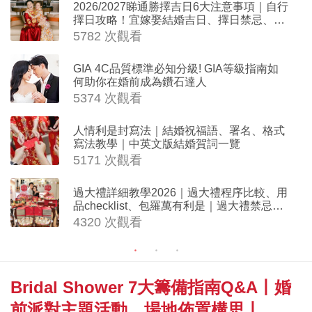
2026/2027睇通勝擇吉日6大注意事項｜自行
擇日攻略！宜嫁娶結婚吉日、擇日禁忌、相
沖生肖一覽
5782 次觀看
GIA 4C品質標準必知分級! GIA等級指南如
何助你在婚前成為鑽石達人
5374 次觀看
人情利是封寫法｜結婚祝福語、署名、格式
寫法教學｜中英文版結婚賀詞一覽
5171 次觀看
過大禮詳細教學2026｜過大禮程序比較、用
品checklist、包羅萬有利是｜過大禮禁忌及
吉祥說話
4320 次觀看
Bridal Shower 7大籌備指南Q&A丨婚
前派對主題活動、場地佈置構思丨