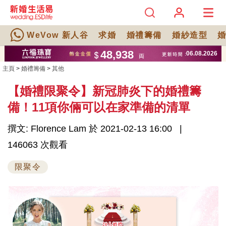
WeVow 新人谷
求婚
婚禮籌備
婚紗造型
主頁
>
婚禮籌備
>
其他
【婚禮限聚令】新冠肺炎下的婚禮籌
備！11項你倆可以在家準備的清單
撰文: Florence Lam 於 2021-02-13 16:00
146063 次觀看
限聚令