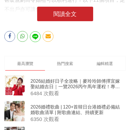
甚麼規劃而令婚禮可以順利進行？以下11個項目，足
不出戶亦可讓你們順利完成。
閱讀全文
最高瀏覽
熱門搜索
編輯精選
2026結婚好日子全攻略｜麥玲玲師傅擇宜嫁
娶結婚吉日｜一覽2026丙午馬年運程！專業
擇日結婚+避開沖煞生肖指南
6484 次觀看
2026婚禮歌曲 | 120+首韓日台港婚禮必備結
婚歌曲清單 | 附歌曲連結、持續更新
6350 次觀看