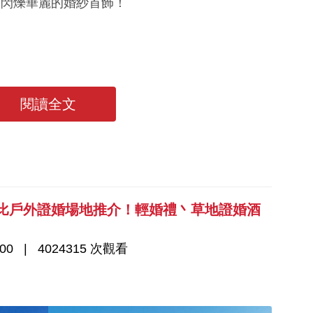
又閃爍華麗的婚紗首飾！
+ 11大美甲趨勢
閱讀全文
價比戶外證婚場地推介！輕婚禮丶草地證婚酒
00
4024315 次觀看