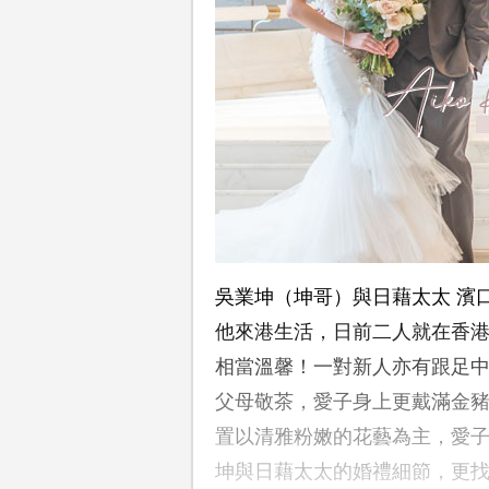
吳業坤（坤哥）與日藉太太 濱口
他來港生活，日前二人就在香
相當溫馨！一對新人亦有跟足
父母敬茶，愛子身上更戴滿金
置以清雅粉嫩的花藝為主，愛
坤與日藉太太的婚禮細節，更