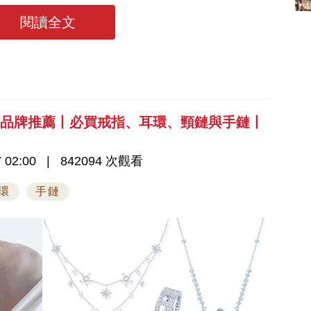
整收費清單
1535 次觀看
能錯過以下的內容啊！
閱讀全文
飾品牌推薦丨必買戒指、耳環、頸鏈與手鏈丨
 02:00
842094 次觀看
環
手鏈