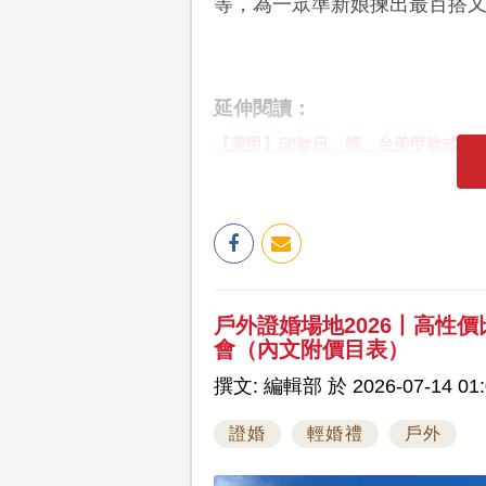
等，為一眾準新娘揀出最百搭
延伸閱讀：
【美甲】50款日、韓、台美甲款式圖輯 
戶外證婚場地2026丨高性
會（內文附價目表）
撰文: 編輯部 於 2026-07-14 01:
證婚
輕婚禮
戶外