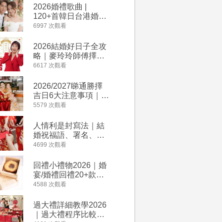
2026婚禮歌曲 |
【202
120+首韓日台港婚禮
介】婚嫁
必備結婚歌曲清單 |
惠 | 1
6997 次觀看
4182 次觀
附歌曲連結、持續更
餐及價錢
新
2026結婚好日子全攻
人情公價2
略｜麥玲玲師傅擇宜
結婚人情
嫁娶結婚吉日｜一覽
爐！十大
6617 次觀看
4135 次觀
2026丙午馬年運程！
額一覽｜
專業擇日結婚+避開沖
是封寫法
2026/2027睇通勝擇
婚宴場地2
煞生肖指南
吉日6大注意事項｜自
15大酒
行擇日攻略！宜嫁娶
廳婚禮場
5579 次觀看
4024 次觀
結婚吉日、擇日禁
婚宴價錢
忌、相沖生肖一覽
人情利是封寫法｜結
【姊妹裙
婚祝福語、署名、格
新娘大讚
式寫法教學｜中英文
裙店 度身訂造效果好
4699 次觀看
3421 次觀
版結婚賀詞一覽
過淘寶
回禮小禮物2026｜婚
2026
宴/婚禮回禮20+款創
券一覽｜
意推介｜賓客最想收
卡優惠折
4588 次觀看
3313 次觀
到的客製化DIY回禮、
A-1 Ba
姊妹禮物（持續更
茶、ROY
過大禮詳細教學2026
禮金公價
新）
Lafayet
｜過大禮程序比較、
中位數最