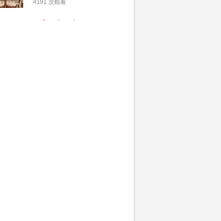
用品checklist、包羅
文了解男
4191 次觀看
3196 次觀
萬有利是｜過大禮禁
金與女家
忌及吉祥說話
額