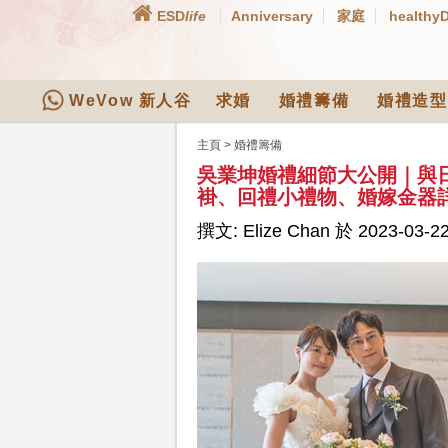
ESD
life
Anniversary
家庭
healthy
WeVow 新人谷
求婚
婚禮籌備
婚禮造型
主頁
>
婚禮籌備
吳業坤婚禮細節大公開｜與
褂、回禮小禮物、婚嫁金器
撰文: Elize Chan 於 2023-03-22