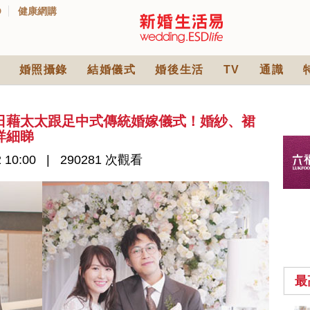
D
健康網購
婚照攝錄
結婚儀式
婚後生活
TV
通識
日藉太太跟足中式傳統婚嫁儀式！婚紗、裙
詳細睇
 10:00
290281 次觀看
最