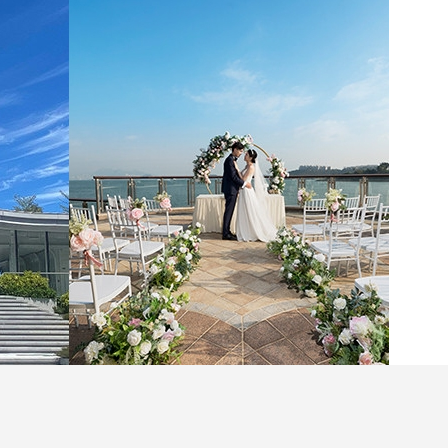
證婚場地，舉辦一場歐美童話風草地婚禮，許下終